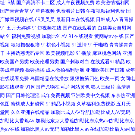
址18禁
国产高清不卡二区
成人午夜视频免费
欧美激情福利网
国产青青青草
91草逼视频
免费看片日韩
午夜视频福利免费
国
产嫩草视频在线
69叉叉叉
最新日本在线视频
日韩成人a
青青操
91
五月天婷婷
91短视频在线
国产在线观看的
白丝美女自慰网
站
91福利免费视频
加勒比91AV
91在线观看
黄网站av在线
国产
视频
狠狠擼狠狠擼
91桃色小视频
91激情
91干啪啪
青青操青青
干
主播诱惑无码专区
欧美视频电影
91播放
麻豆桃色网站
亚洲
欧美国产另类
欧美伦理另类
国产刺激对白
在线观看91精品
欧
美成年视频
操碰操揉
成人微拍福利导航
亚洲欧美国产日韩
成年
在线观看免费
岛国精品在线播放
狠狠撸第四色
欧美一页
女同电
影在线观看
91网国产尤物在
毛片网站黄色
狼人三级片
高清男
同
国产日韩伦理淫
成年免费视频
亚洲欧美中文视频
东京热亚洲
色图
蜜桃成人超碰网
91精品小视频
久草福利免费视影
五月天
堂网
久久亚洲在线精品
加勒比成人AV导航|加勒比成人AV无码|
加勒比大香蕉AV|加勒比东京大香蕉|加勒比东京热av|加勒比东京
热av在线|加勒比黑人av无码|加勒比黑人av在线|加勒比后入av|加