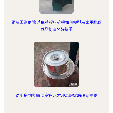
從農田到庭院 芝麻秸稈粉碎機如何轉型為家用紡織
成品制造的好幫手
從廚房到客廳 這家衡水本地老牌家紡誠意推薦