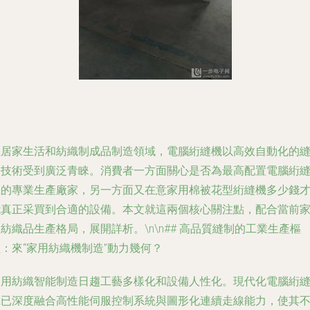
在居家生活和紡織制成品制造領域，電腦絎縫機以高效自動化的
制技術受到廣泛青睞。消費者一方面關心是否為
最高配置電腦絎
機
的專業生產廠家，另一方面又在意
家用棉被花型絎縫機多少錢
能真正采買到合適的設備。本文就這兩個核心關注點，配合當前
紡織品生產格局，展開詳析。\n\n## 高品質縫制的工業生產樞
：來“家用紡織機制造”動力幾何？
家用紡織智能制造日趨工藝多樣化和設備人性化。現代化電腦絎
機已深度融合高性能伺服控制系統與圖形化連續走線能力，使其