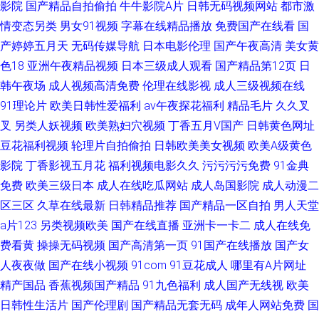
影院
国产精品自拍偷拍
牛牛影院A片
日韩无码视频网站
都市激
情变态另类
男女91视频
字幕在线精品播放
免费国产在线看
国
产婷婷五月天
无码传媒导航
日本电影伦理
国产午夜高清
美女黄
色18
亚洲午夜精品视频
日本三级成人观看
国产精品第12页
日
韩午夜场
成人视频高清免费
伦理在线影视
成人三级视频在线
91理论片
欧美日韩性爱福利
av午夜探花福利
精品毛片
久久叉
叉
另类人妖视频
欧美熟妇穴视频
丁香五月V国产
日韩黄色网址
豆花福利视频
轮理片自拍偷拍
日韩欧美美女视频
欧美A级黄色
影院
丁香影视五月花
福利视频电影久久
污污污污免费
91金典
免费
欧美三级日本
成人在线吃瓜网站
成人岛国影院
成人动漫二
区三区
久草在线最新
日韩精品推荐
国产精品一区自拍
男人天堂
a片123
另类视频欧美
国产在线直播
亚洲卡一卡二
成人在线免
费看黄
操操无码视频
国产高清第一页
91国产在线播放
国产女
人夜夜做
国产在线小视频
91com
91豆花成人
哪里有A片网址
精产国品
香蕉视频国产精品
91九色福利
成人国产无线视
欧美
日韩性生活片
国产伦理剧
国产精品无套无码
成年人网站免费
国