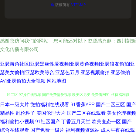
造
版權所有
SITEMAP
感谢您访问我们的网站，您可能还对以下资源感兴趣：四川刻蜒
文化传播有限公司
亚瑟海角社区|亚瑟黑丝性爱视频|亚瑟黄色视频|亚瑟狼友偷拍|亚
瑟美女偷拍|亚瑟欧美综合|亚瑟色五月|亚瑟视频偷拍|亚瑟偷拍
AV|亚瑟偷拍大全视频
网站地图
日本一级大片
微拍福利在线观看
91香蕉APP
国产二区三区
国产
白丝学姐操逼 AV音影先锋 91探花在线 黑丝美女叼嘿网站 日韩电影第二页 一
精品性
乱伦种子
美国伦理大片
国产二区在线观看
美女伦理视频
区二区 97操在线视频 国产免费情爱视频 欧美区另类 免费看网91 丝袜福利影
福利偷拍小视频
91社区国产
丁香五月天堂
欧美变态一区
国产
综合在线观看
国产免费一级片
福利视频资源站
成人午夜在线观
院 91足交 国内精品视频97 欧美老女人 天天日夜夜爽 97人人操超碰 豆花社