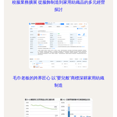
校服業務擴展 從服飾制造到家用紡織品的多元經營
探討
毛巾老板的跨界匠心 以“嬰兒般”商標深耕家用紡織
制造