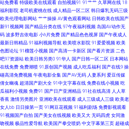
人妻日韩 久久伊人在线视频 人人干人人摸 国产51豆花视频 免费试看网 自拍
站免费看
特级欧美在线观看
自拍视频91
91艹艹
久草网在线
18
福利影院
老司机蜜桃在线
成人精品一区二区
韩日爆乳无码三级
影音在线 av免费网站 国产AV理论 欧美色色图 婷婷色色性爱五月 最新91国产
欧美伦理电影网站
艹艹操操
AV黄色观看网站
日韩欧美在线国产
新91视频网
国产精品分类在线
97午夜福利视频
岛国AV动作无
视频 国产91高跟丝袜 四虎精品亚洲 91视频99视频 欧美国产专区 在线黄色
码
波多野吉依电影
小h片免费
国产精品色色视屏
国产午夜成人
最新日韩精品
91福利视频导航
欧美喷水影院
91爱爱视频
欧美
网 国产又大又 久久综合 日本a黄 91n成人网站 AV久久人人操 高清伦理 午夜
色图论坛
91榴莲小视频
国产高清一卡新区
国产看片资源
二色
吧97资源站
欧美日韩另类0
91华人
国产日韩一区二区
日本网站
丝袜AV电影 成人av福利 欧美洲三极 亚洲妞妞综合网 国产高清av 日屄视频国
在线免费
免费潮喷
91原创国产视频
成人吃瓜福利
国产在线9
操
产 亚洲第一az WWW85播播 国产传媒不卡 狼友激情综合国产 超碰九色91
碰高清免费视频
午夜电影全集
国产AV无码
人妻系列
爱豆传媒
倩女幽魂
超清国产剧大全
91中文字幕在线
免费在线小视频
吃
91私拍 福利短片 欧美日韩瑟瑟 五月天影院 91社黄网 国产亚洲V^ 欧美AⅤ视
瓜福利小视频
免费91
国产日产亚洲精品
91社在线高清
人人草
香蕉
激情另类图片
亚洲欧美在线观看
成人三级成人三级
欧美老
频 视频三级久久 在线看免费91 欧美色网螥螥 99拍99视频 久久肏你 人人操
女人bb
日日操第一页
91网豆花视频
91福利剧场
免费影视观看
91视频国产自拍
国产美女在线视频
欧美又大
无码四虎
女同激
人 亚洲成人一二三 超碰快爱 黄色91大片 天堂Av网导航 91视频在线观看 成
吻视频
极品性爱导航
欧美国产拳交喷奶
中文字幕第三页
超碰成