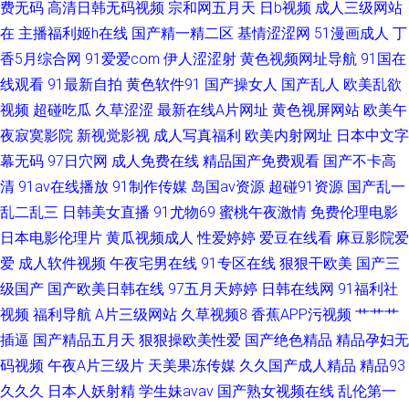
费无码
高清日韩无码视频
宗和网五月天
日b视频
成人三级网站
在
主播福利姬h在线
国产精一精二区
基情涩涩网
51漫画成人
丁
香5月综合网
91爱爱com
伊人涩涩射
黄色视频网址导航
91国在
线观看
91最新自拍
黄色软件91
国产操女人
国产乱人
欧美乱欲
视频
超碰吃瓜
久草涩涩
最新在线A片网址
黄色视屏网站
欧美午
夜寂寞影院
新视觉影视
成人写真福利
欧美内射网址
日本中文字
幕无码
97日穴网
成人免费在线
精品国产免费观看
国产不卡高
清
91av在线播放
91制作传媒
岛国av资源
超碰91资源
国产乱一
乱二乱三
日韩美女直播
91尤物69
蜜桃午夜激情
免费伦理电影
日本电影伦理片
黄瓜视频成人
性爱婷婷
爱豆在线看
麻豆影院爱
爱
成人软件视频
午夜宅男在线
91专区在线
狠狠干欧美
国产三
级国产
国产欧美日韩在线
97五月天婷婷
日韩在线网
91福利社
视频
福利导航
A片三级网站
久草视频8
香蕉APP污视频
艹艹艹
插逼
国产精品五月天
狠狠操欧美性爱
国产绝色精品
精品孕妇无
码视频
午夜A片三级片
天美果冻传媒
久久国产成人精品
精品93
久久久
日本人妖射精
学生妹avav
国产熟女视频在线
乱伦第一