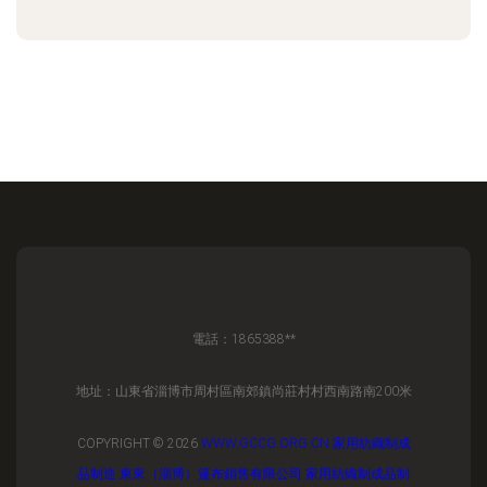
電話：1865388**
地址：山東省淄博市周村區南郊鎮尚莊村村西南路南200米
COPYRIGHT © 2026
WWW.GCCG.ORG.CN
家用紡織制成
品制造
東來（淄博）篷布銷售有限公司
家用紡織制成品制