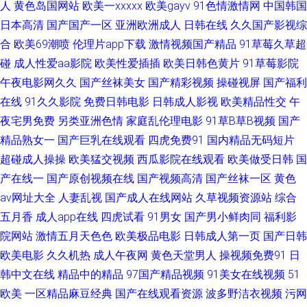
蜜桃久热久精品 丝足福利影院 91欧日 aV中亚 豆花吃瓜 日韩av成人网站 在
人
黄色岛国网站
欧美一xxxxx
欧美gayv
91色情激情网
中国韩国
日本高清
国产国产一区
亚洲欧洲成人
日韩在线
久久国产影视综
线亚洲无毛 91小视频 肏屄网五月天婷婷 豆花免费AV 午夜插插 久久狠狠综合
合
欧美69潮喷
伦理片app下载
激情视频国产精品
91草莓久草超
碰
成人性爱aa影院
欧美性爱插插
欧美日韩色黄片
91草莓影院
欧美亚洲色的图 熟妇精品视频91 做爱片导航 国产内射性爱 青青草好吊 亚洲
午夜电影网久久
国产丝袜美女
国产精彩视频
操碰视屏
国产福利
在线
91久久影院
免费日韩电影
日韩成人影视
欧美精品性交
午
黄色AU 91豆花官网 东京热色中色人 欧美人妖操人妖 午夜乱码 91久久 AV资
夜宅男免费
另类亚洲色情
家庭乱伦理电影
91草B草B视频
国产
源网站导航 岛国免费小电影 欧美人人艹 影音先锋色情电影 大香蕉青草网 久
精品熟女一
国产巨乳在线观看
四虎免费91
国内精品无码短片
超碰成人操操
欧美猛交视频
西瓜影院在线观看
欧美做受日韩
国
久嫩草精品久久 亚洲成人有码 www久久肏 久草超爱 无码三级日韩 91PRON
产在线一
国产原创视频在线
国产视频高清
国产丝袜一区
黄色
av网址大全
人妻乱视
国产成人在线网站
久草视频资源站
综合
视频 国厂自拍 人妖最新专区 日韩精品视频 www瑟瑟 国产w色麻豆 91次元
五月香
成人app在线
四虎试看
91男女
国产男小鲜肉同
福利影
院网站
激情五月天色色
欧美极品电影
日韩成人第一页
国产日韩
网官网 浮力发布业 青草成人网站 综合小影院 超碰在线第一页 日韩干操av
欧美电影
久久机热
成人午夜网
黄色天堂男人
操视频免费91
日
韩中文在线
精品中的精品
97国产精品视频
91美女在线视频
51
91在线国内 成人A级网站 萌白酱一线天av 五月天色色激情网 91社在线 超碰
欧美
一区精品麻豆经典
国产在线观看资源
波多野洁衣视频
污网