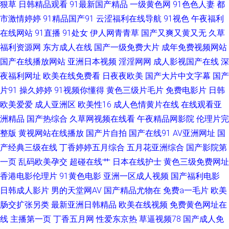
狠草
日韩精品观看
91最新国产精品
一级黄色网
91色色人妻
都
午夜销魂福利 国产福利漂漂网 男人午夜剧场AB 91视频官网观看 福利视频在
市激情婷婷
91精品国产91
云涩福利在线导航
91视色
午夜福利
线 老司机深夜影院 污版视频 91制片在线观看 日日操操操 99超碰自拍 欧美
在线网站
91直播
91处女
伊人网青青草
国产又爽又黄又无
久草
福利资源网
东方成人在线
国产一级免费大片
成年免费视频网站
午夜成人色片 国产福利漂漂网 色综合蜜桃网 成人性爱午夜剧场 欧美酒色网
国产在线播放网站
亚洲日本视频
淫淫网网
成人影视国产在线
深
夜福利网址
欧美在线免费看
日夜夜欧美
国产大片中文字幕
国产
亚洲成人欧美日韩 欧美人妖在线 aaa青青草网 青娱乐豆花午夜 99碰碰视频
片91
操久婷婷
91视频你懂得
黄色三级片毛片
免费电影片
日韩
欧美爱爱
成人亚洲区
欧美性16
成人色情黄片在线
在线观看亚
国产视频11页 欧美性交 97超碰性爱 国产页1 欧美另类激情 午夜影院男人天
洲精品
国产热综合
久草网视频在线看
午夜精品网影院
伦理片完
堂 麻豆视屏 91真人实操 国产在线骚货群p 人人操人人超碰 亚洲自伯 精品自
整版
黄视网站在线播放
国产片自拍
国产在线91
AV亚洲网址
国
产经典三级在线
丁香婷婷五月综合
五月花亚洲综合
国产影院第
拍傳媒 一本久操 www青青三级 九一自拍 色色92 91热爆视频 日韩理伦Ⅴa
一页
乱码欧美孕交
超碰在线艹
日本在线护士
黄色三级免费网址
香港电影伦理片
91黄色电影
亚洲一区成人视频
国产福利电影
日韩成人影片
男的天堂网AV
国产精品尤物在
免费a一毛片
欧美
肠交扩张另类
最新亚洲日韩精品
欧美在线视频
免费黄色网址在
线
主播第一页
丁香五月网
性爱东京热
草逼视频78
国产成人免