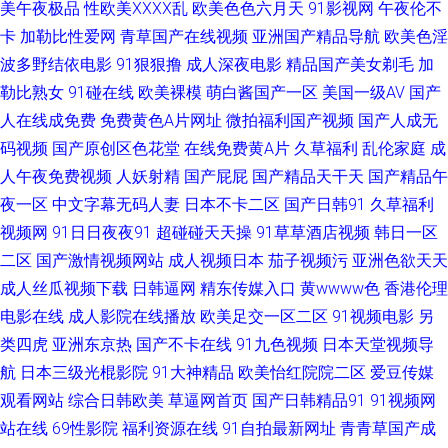
美午夜极品
性欧美ⅩⅩⅩⅩ乱
欧美色色六月天
91影视网
午夜伦不
卡
加勒比性爱网
青草国产在线视频
亚洲国产精品导航
欧美色淫
国内久久 欧州A片 亚洲97网 在线超鹏 成人超碰网97 久久国产精品在线 天天
波多野结依电影
91狠狠撸
成人深夜电影
精品国产美女剃毛
加
勒比熟女
91碰在线
欧美裸模
萌白酱国产一区
美国一级AV
国产
久人艹 91国产嫩草 成人淫无码 男人色导航 四虎午夜影院 足交在线视频 豆
人在线成免费
免费黄色A片网址
微拍福利国产视频
国产人成无
码视频
国产原创区色花堂
在线免费黄A片
久草福利
乱伦家庭
成
花avcom 免费日七视频 偷拍偷窥婷婷视频 91黄色片网站 日本操逼逼 在线看
人午夜免费视频
人妖射精
国产屁屁
国产精品天干天
国产精品午
香蕉视频 www久热 国产区123 蜜桃91视频网站 69探花传媒 国产精品艹 青
夜一区
中文字幕无码人妻
日本不卡二区
国产日韩91
久草福利
视频网
91日日夜夜91
超碰碰天天操
91草草酒店视频
韩日一区
青久久910 综合另类 在线91免费 超碰性爱 男人天堂的狠狠干 先锋成人资源
二区
国产激情视频网站
成人视频日本
茄子视频污
亚洲色欲天天
成人丝瓜视频下载
日韩逼网
精东传媒入口
黄wwww色
香港伦理
99拍99视频 av黄网导航 国产激情久久 人妻超碰 偷拍第一夜 综合亚洲97 91
电影在线
成人影院在线播放
欧美足交一区二区
91视频电影
另
类四虎
亚洲东京热
国产不卡在线
91九色视频
日本天堂视频导
视频论坛 白丝无码自慰91 麻豆一二三区A 深夜av 91操网 草草浮力影院线 国
航
日本三级光棍影院
91大神精品
欧美怡红院院二区
爱豆传媒
观看网站
综合日韩欧美
草逼网首页
国产日韩精品91
91视频网
产极品第99 日本黄色影视步 亚洲色图另类图片 91官方网页免费 av18导航站
站在线
69性影院
福利资源在线
91自拍最新网址
青青草国产成