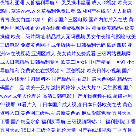
夜福利亚洲
人兽福利导航
91叉叉操小骚逼
成人18视频
欧美大
鸡吧
草逼wwww
久草福利免费试看
岛国国产在线
91人人超碰
青青
美女白丝18禁
91肏比
国产三区电影
国产内射后入在线
黄
色网址网站网址
97超在线视
免费视频网站
精品欧美精品v
欧美
操碰
欧美二级片网址
精品成人无码视频
男女午夜福利影院
欧美
三级电影
免费黄色网址
成年版快手
日韩福利无码
四虎四房
亚
洲AV在线豆花
亚洲区成人
美女黄片免费观看
三级网站视频网
成人日韩精品
日韩福利专区
欧美二区女同
国产精品一区91
小x
导航福利
免费黄色在线视频
91原创视频
欧美日韩小视频
国产
成人在线无码
91黑料不
国产极品自拍
岛国最大色网站
精品无
码国产二品
欧美一及片
激情网婷婷
人妖大片
91天堂影视
国产
www
成年人伦理片
高清日韩电影
国产尤物视频在线
超碰福利
97视屏
91看片入口
日本国产成人视频
日本日韩欧美在线
黄色
资料入口
黄色网三级毛片
最新黄色av
麻豆影院免费
五月天堂
丁香
国产精品水多
福利所导航
三级视频网站J
51福利影院
丁香
五月天av
18日本三级全黄
乱伦天堂
国产在线短视频
丁香五月