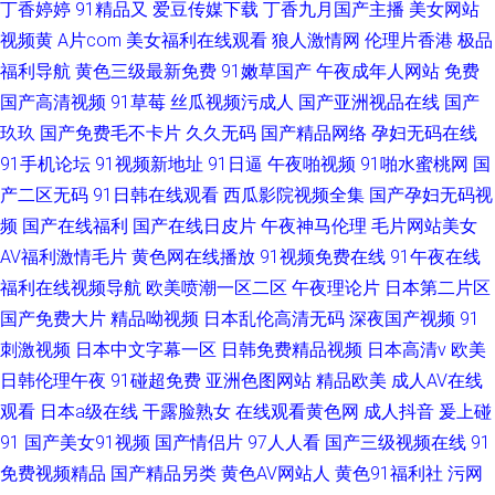
丁香婷婷
91精品又
爱豆传媒下载
丁香九月国产主播
美女网站
视频黄
A片com
美女福利在线观看
狼人激情网
伦理片香港
极品
福利导航
黄色三级最新免费
91嫩草国产
午夜成年人网站
免费
国产高清视频
91草莓
丝瓜视频污成人
国产亚洲视品在线
国产
玖玖
国产免费毛不卡片
久久无码
国产精品网络
孕妇无码在线
91手机论坛
91视频新地址
91日逼
午夜啪视频
91啪水蜜桃网
国
产二区无码
91日韩在线观看
西瓜影院视频全集
国产孕妇无码视
频
国产在线福利
国产在线日皮片
午夜神马伦理
毛片网站美女
AV福利激情毛片
黄色网在线播放
91视频免费在线
91午夜在线
福利在线视频导航
欧美喷潮一区二区
午夜理论片
日本第二片区
国产免费大片
精品呦视频
日本乱伦高清无码
深夜国产视频
91
刺激视频
日本中文字幕一区
日韩免费精品视频
日本高清v
欧美
日韩伦理午夜
91碰超免费
亚洲色图网站
精品欧美
成人AV在线
观看
日本a级在线
干露脸熟女
在线观看黄色网
成人抖音
爰上碰
91
国产美女91视频
国产情侣片
97人人看
国产三级视频在线
91
免费视频精品
国产精品另类
黄色AV网站人
黄色91福利社
污网