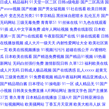
日成人
精品福利
91天堂一区二区
日韩a级电影
国产二区高清
国
产www视频
国产粉嫩
国产男女猛视频
91社在线看
欧美日韩黄
色片
变态另态另类2
91李宗精品
黑丝袜自慰喷水
乱伦五月
国产
无码网站
三级无毒免费
青青草51
91丝袜在线
91九色在线观看
91插
成人中文字幕免费
成年人网站视频
免费在线影院
日本欧
美第一页
国产ts在线观看
午夜影院国产在线
91操在线观看
日韩
在线播放视频
成人大片一级天天
内射性爱网址大全
欧美社区第
一页
欧美在线视频播放
91视频污污污
超碰在线公开
AV蜜桃吃
瓜
日本欧美在线看
国产精选免费视频
国产精品91视频
69热最
新网址
无码白丝强行免费
激情影院日韩
久草123
福利欧美在线
成人片无码
日韩成人极品视频
国产在线诱惑
乱人xxxxx
超黄无
码
三级黄色图片
91免费看视频
精品午夜福利网
精品亚洲成a人
国产精品萌白酱
日本理论
91操电影
91一区
成人精品无
91国产
小视频
日韩美女免费直播
A片网站网址
激情文学色
国产主播第
37页
青久青青
日本精品在线播放
三级A片
国产日韩亚洲综合
91短视频网站
欧美骚网站
丁香五月天亚洲
欧美大粗吊人妖
深