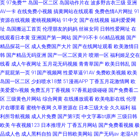
页
97免费艹
岛国一区二区
岛国动作片在
波多野吉衣三级
亚洲
AV一卡
在线免费小视频
搞黄网站在线观看
免费色情A片网扯
91
资源在线视频
蜜桃视频网站
91中文
国产在线视频
福利爱爱网
址
岛国搬运工首页
伦理朋友的妈妈
丝袜女同
日韩性爱网址
在
线观看日本黄
亚洲国产第一网站
国产99不卡
66精品视频
国产
精品探花一区
成人免费国产大片
国产在线网址观看
欧美激情日
韩
国产精品无码亚洲
国产一区二区黄片
喷潮一区
福利姬足交在
线看
成人午夜网址
五月花无码视频
青青草国产
欧美日韩乱
国
产屁屁第一页
91国产视频网
性爱草逼91AV
免费欧美视频
欧美
岛国一区二区
少妇喷水18禁
51漫画APP
丁香五月花激情网
欧
美爱爱tv视频
免费五月丁香视频
97香蕉超级碰碰
国产免费看二
区
三级黄色片网站
综合网黄
在线播放观看
欧美电影在线
伦理
片在哪里看
蜜桃午夜网
久草资源在
日本三级大全
久久福利
福
利所导航视频
成人片免费
国产第9页
中文字幕bt原声
三级日韩
欧美
午夜视频123
日本推理片
丁香五月网站
国产免费看视频
极
品成人色
成人黑料自拍
国产日韩欧美网站
国产无码av
老湿A片