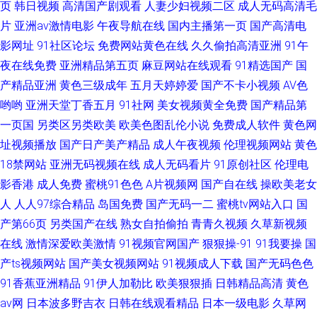
页
韩日视频
高清国产剧观看
人妻少妇视频二区
成人无码高清毛
片
亚洲av激情电影
午夜导航在线
国内主播第一页
国产高清电
影网址
91社区论坛
免费网站黄色在线
久久偷拍高清亚洲
91午
夜在线免费
亚洲精品第五页
麻豆网站在线观看
91精选国产
国
产精品亚洲
黄色三级成年
五月天婷婷爱
国产不卡小视频
AV色
哟哟
亚洲天堂丁香五月
91社网
美女视频黄全免费
国产精品第
一页国
另类区另类欧美
欧美色图乱伦小说
免费成人软件
黄色网
址视频播放
国产日产美产精品
成人午夜视频
伦理视频网站
黄色
18禁网站
亚洲无码视频在线
成人无码看片
91原创社区
伦理电
影香港
成人免费
蜜桃91色色
A片视频网
国产自在线
操欧美老女
人
人人97综合精品
岛国免费
国产无码一二
蜜桃tv网站入口
国
产第66页
另类国产在线
熟女自拍偷拍
青青久视频
久草新视频
在线
激情深爱欧美激情
91视频官网国产
狠狠操-91
91我要操
国
产ts视频网站
国产美女视频网站
91视频成人下载
国产无码色色
91香蕉亚洲精品
91伊人加勒比
欧美狠狠插
日韩精品高清
黄色
av网
日本波多野吉衣
日韩在线观看精品
日本一级电影
久草网