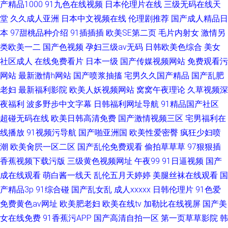
产精品1000
91九色在线视频
日本伦理片在线
三级无码在线天
堂
久久成人亚洲
日本中文视频在线
伦理剧推荐
国产成人精品日
本
97甜桃品种介绍
91插插插
欧美SE第二页
毛片内射女
激情另
类欧美一二
国产色视频
孕妇三级av无码
日韩欧美色综合
美女
社区成人
在线免费看片
日本一级
国产传媒视频网站
免费观看污
网站
最新激情h网站
国产喷浆抽搐
宅男久久国产精品
国产乱肥
老妇
最新福利影院
欧美人妖视频网站
窝窝午夜理论
久草视频深
夜福利
波多野步中文字幕
日韩福利网址导航
91精品国产社区
超碰无码在线
欧美日韩高清免费
国产激情视频三区
宅男福利在
线播放
91视频污导航
国产啪亚洲国
欧美性爱密臀
疯狂少妇喷
潮
欧美肏屄一区二区
国产乱伦免费观看
偷拍草草草
97狠狠插
香蕉视频下载污版
三级黄色视频网址
午夜99
91日逼视频
国产
成在线观看
萌白酱一线天
乱伦五月天婷婷
美腿丝袜在线观看
国
产精品3p
91综合碰
国产乱女乱
成人xxxxx
日韩伦理片
91色爱
免费黄色av网址
欧美肥老妇
欧美在线tv
加勒比在线视屏
国产美
女在线免费
91香蕉污APP
国产高清自拍一区
第一页草草影院
韩