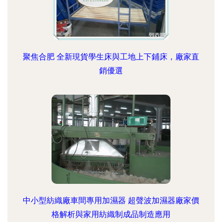
聚焦合肥 全新現貨學生床與工地上下鋪床，廠家直
銷優選
中小型紡織廠車間專用加濕器 超聲波加濕器廠家價
格解析與家用紡織制成品制造應用