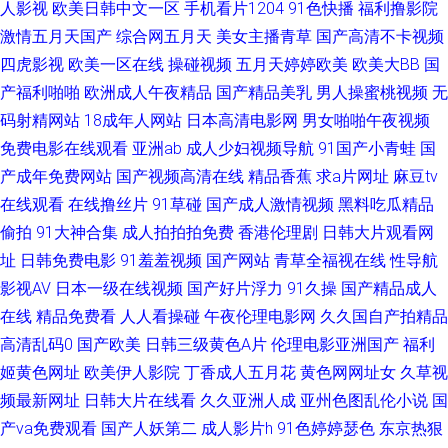
人自拍视频网站 午夜狼友AV 豆花97精品 日本色资源 精品亚洲第一夜 午夜剧
人影视
欧美日韩中文一区
手机看片1204
91色快播
福利撸影院
激情五月天国产
综合网五月天
美女主播青草
国产高清不卡视频
场av 91色情影院 岛国精品资源网站 久久草莓在线观看 国产A√ 91韩国黄色
四虎影视
欧美一区在线
操碰视频
五月天婷婷欧美
欧美大BB
国
产福利啪啪
欧洲成人午夜精品
国产精品美乳
男人操蜜桃视频
无
网页 国内自拍视频95 日本Aⅴ网站 俺去也资源站 欧美变态另类在线 偷拍第二
码射精网站
18成年人网站
日本高清电影网
男女啪啪午夜视频
免费电影在线观看
亚洲ab
成人少妇视频导航
91国产小青蛙
国
页 91鲁视频 大香蕉九九 九一人人干 日本午夜福利影院 激情四射影院 中文
产成年免费网站
国产视频高清在线
精品香蕉
求a片网址
麻豆tv
在线观看
在线撸丝片
91草碰
国产成人激情视频
黑料吃瓜精品
国产 国产乱子伦精品 少妇性爱av片 最新福利视频导航 肏屄剧场 后入少妇 人
偷拍
91大神合集
成人拍拍拍免费
香港伦理剧
日韩大片观看网
妻美少妇 91传媒学生妹 美女抠逼视频 91国产首业 超碰最新导航 日韩第1页
址
日韩免费电影
91羞羞视频
国产网站
青草全福视在线
性导航
影视AV
日本一级在线视频
国产好片浮力
91久操
国产精品成人
超碰超在线 精品蜜桃一区二区 人妖伪娘专区 青青久久99 91吃瓜黑社 狠狠肏
在线
精品免费看
人人看操碰
午夜伦理电影网
久久国自产拍精品
高清乱码0
国产欧美
日韩三级黄色A片
伦理电影亚洲国产
福利
成人专区 天天爽天天弄 久久爱88热 日韩午夜精品 91久色女优 九一新址z叉
姬黄色网址
欧美伊人影院
丁香成人五月花
黄色网网址女
久草视
频最新网址
日韩大片在线看
久久亚洲人成
亚州色图乱伦小说
国
57 亚洲成人在线播放 97视频总站 国产精品36页 欧美AⅤ 国产久草视频导航
产va免费观看
国产人妖第二
成人影片h
91色婷婷瑟色
东京热狠