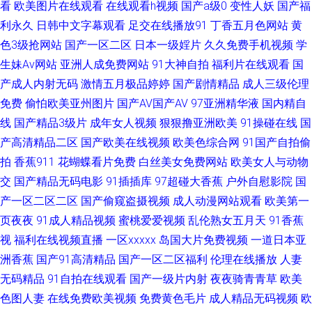
看
欧美图片在线观看
在线观看h视频
国产a级0
变性人妖
国产福
利永久
日韩中文字幕观看
足交在线播放91
丁香五月色网站
黄
区av 午夜剧场www 白丝jk会所足交 国产成人超碰97 美女诱惑福利电影 免费
色3级抢网站
国产一区二区
日本一级婬片
久久免费手机视频
学
生妹Av网站
亚洲人成免费网站
91大神自拍
福利片在线观看
国
黄色影院 91人人草人妻 成人午夜精品一级 欧美第一页导航 性综合网 91超在
产成人内射无码
激情五月极品婷婷
国产剧情精品
成人三级伦理
免费
偷怕欧美亚州图片
国产AV国产AV
97亚洲精华液
国内精自
碰 超碰免费人 三级片播放器 亚洲视频一区91 加勒比啊V网 天堂91网 丰满av
线
国产精品3级片
成年女人视频
狠狠撸亚洲欧美
91操碰在线
国
久久免费一二三 97亚州色图 精品理论在线 欧亚精品导航 性综合网 avttbt 大
产高清精品二区
国产欧美在线视频
欧美色综合网
91国产自拍偷
拍
香蕉911
花蝴蝶看片免费
白丝美女免费网站
欧美女人与动物
香蕉婷婷五月天 国产AV色色 天美免费mv 伊人成人视频网 超碰在线97观看
交
国产精品无码电影
91插插库
97超碰大香蕉
户外自慰影院
国
产一区二区二区
国产偷窥盗摄视频
成人动漫网站观看
欧美第一
国产精品久久 欧美老女肏屄视频 日韩女同另类 综合性爱网 97视屏91 超碰人
页夜夜
91成人精品视频
蜜桃爱爱视频
乱伦熟女五月天
91香蕉
视
福利在线视频直播
一区xxxxx
岛国大片免费视频
一道日本亚
人看系列 久久性交 人妻精品久久 一本道大香蕉伊人 www97操 激情影院海
洲香蕉
国产91高清精品
国产一区二区福利
伦理在线播放
人妻
角 日韩伦理三区 最新AV地址 国产黑丝嘿咻 男同看片站 午夜爽爽影院 AV福
无码精品
91自拍在线观看
国产一级片内射
夜夜骑青青草
欧美
色图人妻
在线免费欧美视频
免费黄色毛片
成人精品无码视频
欧
利站 成人无码不卡网址 男人的天堂红桃 深夜寂寞影院 91伪娘 成人91破解版